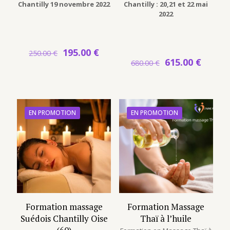
Chantilly 19 novembre 2022
Chantilly : 20,21 et 22 mai
2022
Le
Le
195.00
€
250.00
€
prix
prix
Le
Le
615.00
€
680.00
€
initial
actuel
prix
prix
était :
est :
initial
actuel
250.00 €.
195.00 €.
était :
est :
680.00 €.
615.00
EN PROMOTION
EN PROMOTION
Formation massage
Formation Massage
Suédois Chantilly Oise
Thaï à l’huile