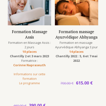
Formation Massage
Formation massage
Assis
Ayurvédique Abhyanga
Formation en Massage Assis :
Formation en massage
2 jours
Ayurvédique Abhyanga 3 jour
10 places
14 places
Chantilly 2 et 3 mars 2023
Chantilly 2022 : 5, 6 et 7 mai
Formatrice :
2022
Corinne Napraseuth
Informations sur cette
formation
Le
Le
615.00
€
Le programme
700.00
€
prix
prix
initial
actuel
était :
est :
700.00 €.
615.00
Le
Le
390.00
€
460.00
€