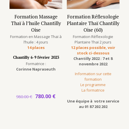
Formation Massage
Formation Réflexologie
Thaï à l’huile Chantilly
Plantaire Thaï Chantilly
Oise
Oise (60)
Formation en Massage Thaï à
Formation Réflexologie
l’huile : 4 jours
Plantaire Thaï 2 jours
14 places
12 places possible, voir
stock ci-dessous
Chantilly 6-9 février 2023
Chantilly 2022 : 7 et 8
Formatrice :
novembre 2022
Corinne Napraseuth
Information sur cette
formation
Le programme
La formatrice
Le
Le
780.00
€
980.00
€
prix
prix
Une équipe à votre service
initial
actuel
au 01 87 202 202
était :
est :
980.00 €.
780.00 €.