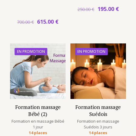
Le
Le
195.00
€
250.00
€
prix
prix
initial
actuel
Le
Le
615.00
€
700.00
€
était :
est :
prix
prix
250.00 €.
195.00
initial
actuel
était :
est :
700.00 €.
615.00 €.
EN PROMOTION
EN PROMOTION
Formation massage
Formation massage
Bébé (2)
Suédois
Formation en massage Bébé
Formation en massage
1 jour
Suédois 3 jours
14 places
14 places