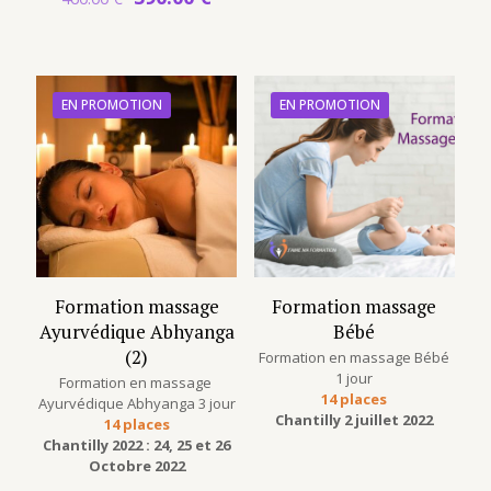
prix
prix
initial
actuel
était :
est :
460.00 €.
390.00 €.
EN PROMOTION
EN PROMOTION
Formation massage
Formation massage
Ayurvédique Abhyanga
Bébé
(2)
Formation en massage Bébé
1 jour
Formation en massage
14 places
Ayurvédique Abhyanga 3 jour
Chantilly 2 juillet 2022
14 places
Chantilly 2022 : 24, 25 et 26
Octobre 2022