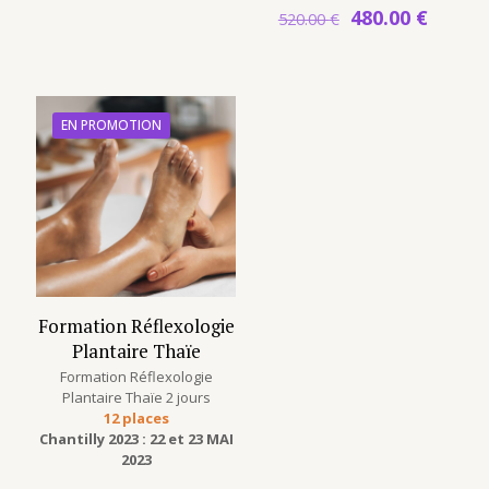
Le
Le
480.00
€
520.00
€
prix
prix
initial
actuel
était :
est :
520.00 €.
480.00
EN PROMOTION
Formation Réflexologie
Plantaire Thaïe
Formation Réflexologie
Plantaire Thaïe 2 jours
12 places
Chantilly 2023 : 22 et 23 MAI
2023