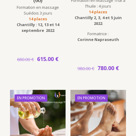
(60)
Formation en Massage Thaï à
l’huile : 4 jours
Formation en massage
14 places
Suédois 3 jours
Chantilly 2, 3, 4 et 5 juin
14 places
2022
Chantilly : 12, 13 et 14
septembre 2022
Formatrice :
Corinne Napraseuth
Le
Le
615.00
€
680.00
€
prix
prix
Le
Le
780.00
€
980.00
€
initial
actuel
prix
prix
était :
est :
initial
actuel
680.00 €.
615.00 €.
était :
est :
980.00 €.
780.00
EN PROMOTION
EN PROMOTION