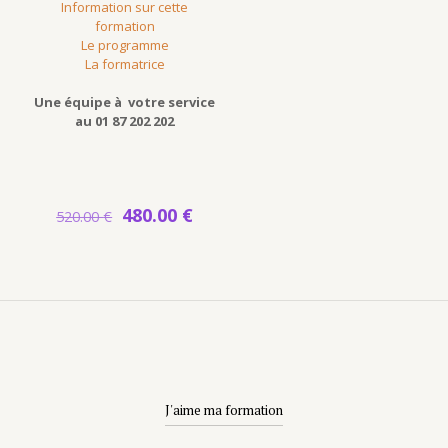
Information sur cette
formation
Le programme
La formatrice
Une équipe à votre service
au 01 87 202 202
Le
Le
480.00
€
520.00
€
prix
prix
initial
actuel
était :
est :
520.00 €.
480.00 €.
J'aime ma formation