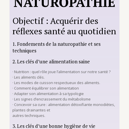
NATUROPATHIE
Objectif : Acquérir des
réflexes santé au quotidien
1. Fondements de la naturopathie et ses
techniques
2. Les clés d’une alimentation saine
· Nutrition : quel rôle joue l’alimentation sur notre santé ?
· Les aliments clés.
· Les modes de cuisson respectueux des aliments.
· Comment équilibrer son alimentation
· Adapter son alimentation à sa typologie
· Les signes d’encrassement du métabolisme
· Concevoir sa cure : alimentation détoxifiante monodiètes,
plantes drainantes et
autres techniques.
3. Les clés d’une bonne hygiène de vie