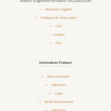
Numéro d'agrément formateur: DA22600235360
—
Mentions Légales
—
Politique de réservation
—
CGV
—
Cookies
—
FAQ
Informations Pratiques
—
Nous contacter
—
Adresses
—
Login
—
Mode de paiement
—
Adresses